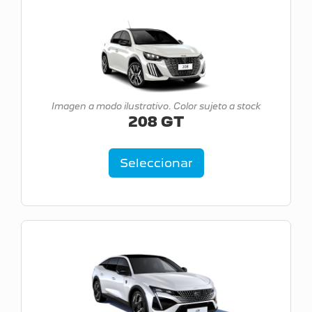
Imagen a modo ilustrativo. Color sujeto a stock
208 GT
Seleccionar