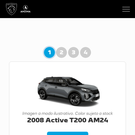
1
2
3
4
Imagen a modo ilustrativo. Color sujeto a stock
2008 Active T200 AM24